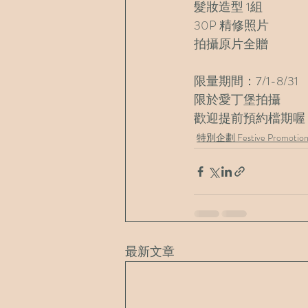
髮妝造型 1組
30P 精修照片
拍攝原片全贈
限量期間：7/1-8/31
限於愛丁堡拍攝
歡迎提前預約檔期喔
特別企劃 Festive Promotio
最新文章