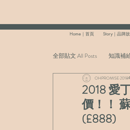
Home｜首頁
Story｜品牌
全部貼文 All Posts
知識補給 - 
側拍花絮 Blooper Collectio
OHPROMISE
201
2018 
價！！ 
(£888)