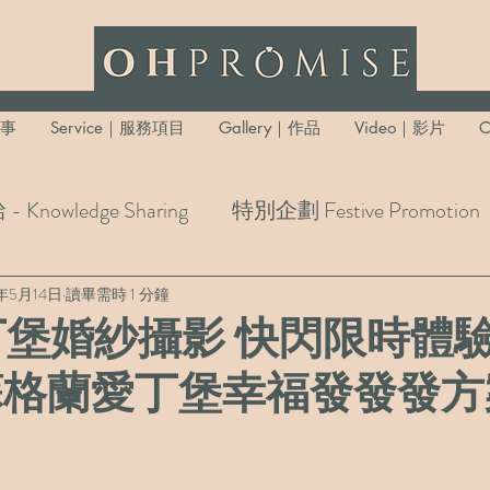
故事
Service｜服務項目
Gallery｜作品
Video｜影片
C
Knowledge Sharing
特別企劃 Festive Promotion
n
8年5月14日
讀畢需時 1 分鐘
愛丁堡婚紗攝影 快閃限時體
蘇格蘭愛丁堡幸福發發發方