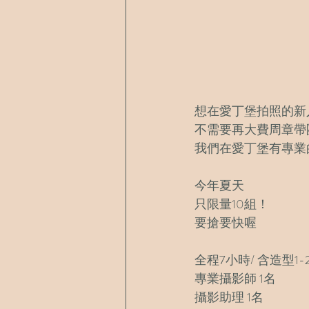
想在愛丁堡拍照的新
不需要再大費周章帶
我們在愛丁堡有專業
今年夏天
只限量10組！
要搶要快喔
全程7小時/ 含造型1-
專業攝影師 1名
攝影助理 1名