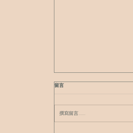
留言
撰寫留言......
還剩2️⃣天！光療韓式美甲💅好