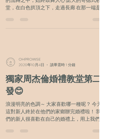
的流轉之中，始終鼓舞人心 諾大的哥德式教
堂，在白色拱頂之下，走過長廊 在那一端是
等著我的，是你/妳 新人們在這裡留下人生最
美的回憶和紀念 超美的😍復古色調 #周董 #周
杰倫婚禮場地 #英國浪漫婚禮首選 #英國婚
禮...
OHPROMISE
2020年10月4日
讀畢需時 1 分鐘
獨家周杰倫婚禮教堂第二
發😊
浪漫明亮的色調～ 大家喜歡哪一種呢？ 今天
這對新人終於在他們的家鄉辦完婚禮啦！ 我
們的新人很喜歡在自己的婚禮上，用上我們攝
影所呈現的風格與設計，並且將我們製作的婚
禮影片作為邀約的喜帖真的是太幸福了💗💗💗