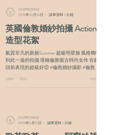
#EdinburghWeddingPhotography...
OHPROMISE
2019年10月14日
讀畢需時 1 分鐘
英國倫敦婚紗拍攝 Action!!
造型花絮
氣質非凡的新娘Summer 超級明星臉 風格獨特
到此一遊的拍攝 堪稱倫敦復古時尚女伶 在鏡
頭前表現的超級好😊 #倫敦婚紗攝影 #倫敦婚
紗照 #在英國的華人團隊 #London
#LondonWeddingVideography...