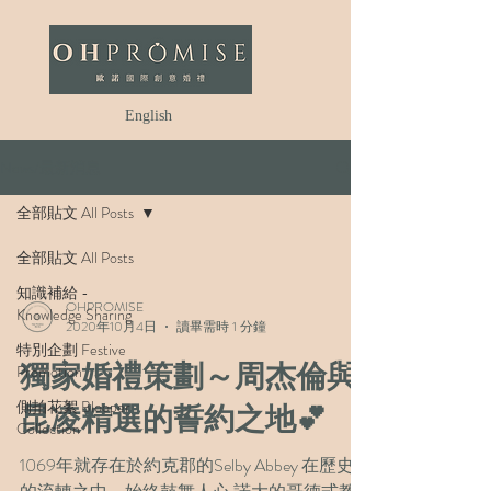
English
News/最新消息
全部貼文 All Posts
全部貼文 All Posts
知識補給 -
OHPROMISE
Knowledge Sharing
2020年10月4日
讀畢需時 1 分鐘
特別企劃 Festive
獨家婚禮策劃～周杰倫與
Promotion
側拍花絮 Blooper
昆凌精選的誓約之地💕
Collection
1069年就存在於約克郡的Selby Abbey 在歷史