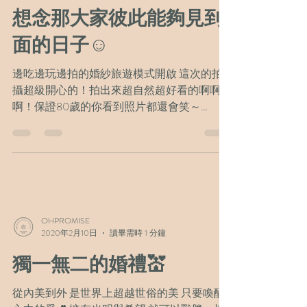
想念那大家彼此能夠見到
面的日子☺️
邊吃邊玩邊拍的婚紗旅遊模式開啟 這次的拍
攝超級開心的！拍出來超自然超好看的啊啊
啊！保證80歲的你看到照片都還會笑～
Summer&Young很有自己的想法，說不想要去
倫敦的大景點拍攝（ex大笨鐘遊客多的地方）
想要完完全全體驗在地風格～所以我們挑了幾
個特色景點，邊吃邊玩邊買花...
OHPROMISE
2020年2月10日
讀畢需時 1 分鐘
獨一無二的婚禮💒
從內美到外 是世界上超越世俗的美 只要喚醒