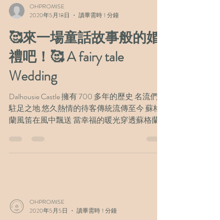
OHPROMISE
2020年5月18日
讀畢需時 1 分鐘
🥰來一場童話故事般的婚
禮吧！🥰 A fairy tale
Wedding
Dalhousie Castle 擁有 700 多年的歷史 名流們曾
駐足之地 悠久熱情的待客傳統流傳至今 蘇格
蘭風笛在風中飄送 當幸福的暖光穿透蘇格蘭
的拱窗 親友的笑容夾道祝頌 還有可愛的貓頭
鷹為您傳遞戒指 那是人生最難忘的
Moment！...
OHPROMISE
2020年5月5日
讀畢需時 1 分鐘