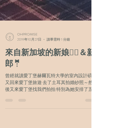
OHPROMISE
2019年10月27日
讀畢需時 1 分鐘
來自新加坡的新娘👰‍♀️＆新
郎🤵
曾經就讀愛丁堡赫爾瓦特大學的室內設計碩士
又回來愛丁堡旅遊 去了土耳其拍婚紗照～然
後又來愛丁堡找我們拍拍 特別為她安排了五
古董下午茶店做室內拍攝📹
#EdinburghWeddingVideography