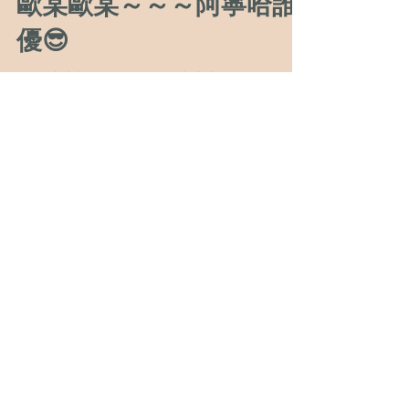
OHPROMISE
2019年9月17日
讀畢需時 1 分鐘
歐某歐某～～～阿寧哈誰
優😎
現在就連韓國的歐巴歐尼也來啦！！😍😍😍
😍😍 這對可愛的中國女孩兒嫁給了韓國的歐
巴，也是很另類的浪漫呢！ 今年我們的客人
越來越多元化，不只有亞洲各國的華人以及英
國當地的Couple~~~我們也接到印尼的諮詢
OHPROMISE...
OHPROMISE
2019年9月10日
讀畢需時 1 分鐘
愛丁堡～”愛“丁堡❤️🏰