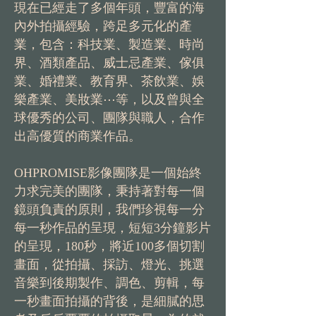
現在已經走了多個年頭，豐富的海
內外拍攝經驗，跨足多元化的產
業，包含：科技業、製造業、時尚
界、酒類產品、威士忌產業、傢俱
業、婚禮業、教育界、茶飲業、娛
樂產業、美妝業⋯等，以及曾與全
球優秀的公司、團隊與職人，合作
出高優質的商業作品。
OHPROMISE影像團隊是一個始終
力求完美的團隊，秉持著對每一個
鏡頭負責的原則，我們珍視每一分
每一秒作品的呈現，短短3分鐘影片
的呈現，180秒，將近100多個切割
畫面，從拍攝、採訪、燈光、挑選
音樂到後期製作、調色、剪輯，每
一秒畫面拍攝的背後，是細膩的思