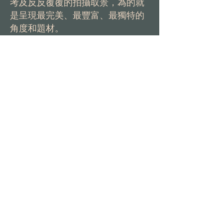
考及反反覆覆的拍攝取景，為的就
是呈現最完美、最豐富、最獨特的
角度和題材。
Contact
一場絕美的婚禮
不只是對愛情最好的交代
更是倆個人新生活的美好開端