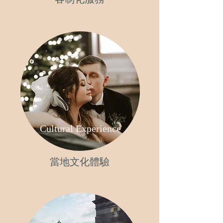
PreWedding
Cultural Experience
當地文化體驗